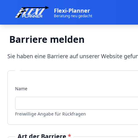
Zum Hauptinhalt springen
Flexi-Planner
Beratung neu gedacht
Barriere melden
Sie haben eine Barriere auf unserer Website gefun
Name
Freiwillige Angabe für Rückfragen
Art der Barriere
*