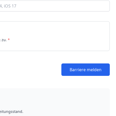
g zu.
*
Barriere melden
eitungsstand.